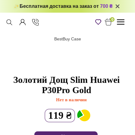
Бесплатная доставка на заказ от
700 ₴
0
Toggle
navigati
BestBuy Case
Золотий Дощ Slim Huawei
P30Pro Gold
Нет в наличии
119
₴