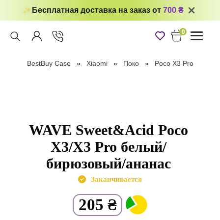
Бесплатная доставка на заказ от
700 ₴
0
Toggle
navigati
BestBuy Case
Xiaomi
Поко
Poco X3 Pro
WAVE Sweet&Acid Poco
X3/X3 Pro белый/
бирюзовый/ананас
Заканчивается
205
₴