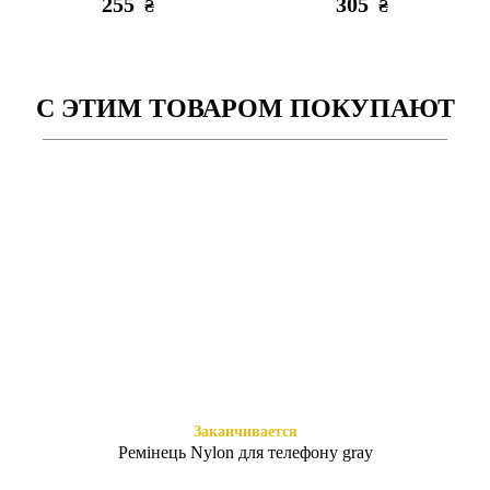
255
305
₴
₴
С ЭТИМ ТОВАРОМ ПОКУПАЮТ
Есть в наличии
Заканчивается
Книжка Aspor Poco X3/X3
Книжка Aspor Poco X3/X3
Pro Black
Pro D-Blue
295
295
₴
₴
Заканчивается
Ремінець Nylon для телефону gray