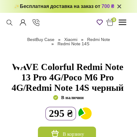
Бесплатная доставка на заказ от
700 ₴
0
Toggle
navigati
BestBuy Case
Xiaomi
Redmi Note
Redmi Note 14S
WAVE Colorful Redmi Note
13 Pro 4G/Poco M6 Pro
4G/Redmi Note 14S черный
В наличии
295
₴
В корзину