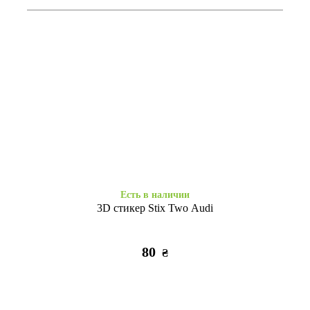
Есть в наличии
Есть в наличии
WAVE Colorful Redmi Note 13
WAVE Colorful Redmi Note 13
Pro 4G/Poco M6 Pro 4G/Redmi
Pro 4G/Poco M6 Pro 4G/Redmi
Note 14S марсала
Note 14S темно-синий
295
295
₴
₴
Есть в наличии
3D стикер Stix Two Audi
80
₴