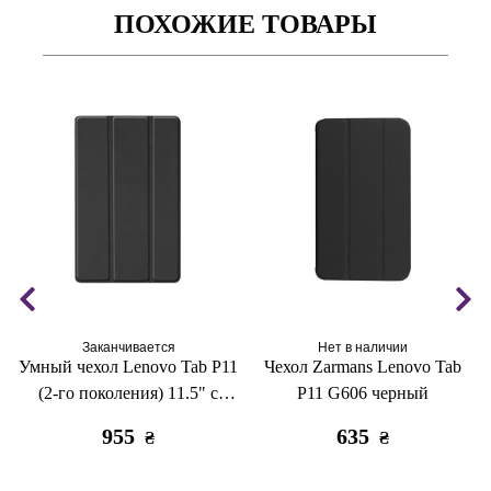
ПОХОЖИЕ ТОВАРЫ
Заканчивается
Нет в наличии
1
Умный чехол Lenovo Tab P11
Чехол Zarmans Lenovo Tab
(2-го поколения) 11.5" с
P11 G606 черный
креплением для стилуса
955
635
₴
₴
черный