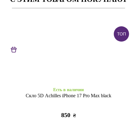
ТОП
Заканчивается
Заканчивается
Накладка Color Glitter iPhone
Накладка Color Glitter iPhone
17 Pro Max black
17 Pro Max bluebery
295
295
₴
₴
Есть в наличии
Скло 5D Achilles iPhone 17 Pro Max black
850
₴