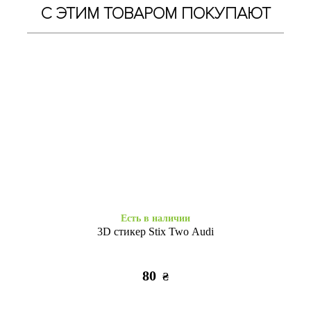
С ЭТИМ ТОВАРОМ ПОКУПАЮТ
Есть в наличии
Есть в наличии
Книжка Aspor Redmi Note 10
Книжка Aspor Redmi Note 10
Pro black
Pro red
295
295
₴
₴
Есть в наличии
3D стикер Stix Two Audi
80
₴