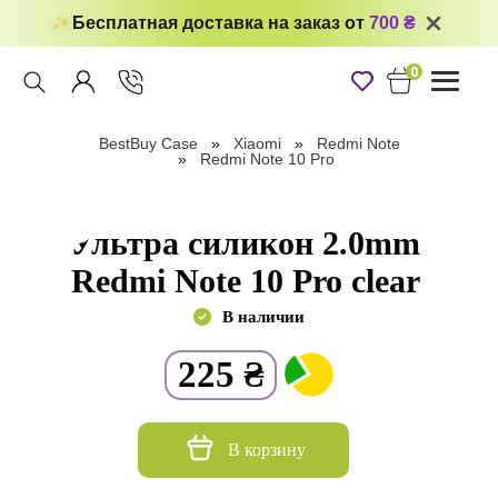
Бесплатная доставка на заказ от
700 ₴
0
Toggle
navigati
BestBuy Case
Xiaomi
Redmi Note
Redmi Note 10 Pro
Ультра силикон 2.0mm
Redmi Note 10 Pro clear
В наличии
225
₴
В корзину