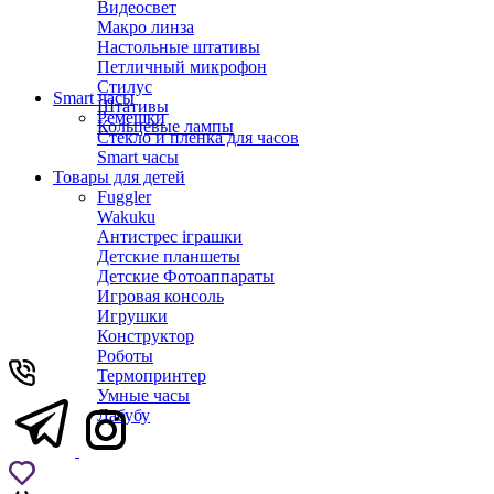
Видеосвет
Макро линза
Настольные штативы
Петличный микрофон
Стилус
Smart часы
Штативы
Ремешки
Кольцевые лампы
Стекло и пленка для часов
Smart часы
Товары для детей
Fuggler
Wakuku
Антистрес іграшки
Детские планшеты
Детские Фотоаппараты
Игровая консоль
Игрушки
Конструктор
Роботы
Термопринтер
Умные часы
Лабубу