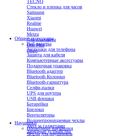
TECNO
Стекло и пленка для часов
Samsung
Xiaomi
Realme
Huawei
Meizu
Общие аксессуары
Для планшета
Веб-камеры
One Plus
Заглушки для телефона
Oppo
Защита для кабеля
Компьютерные аксессуары
Подарочная упаковка
Bluetooth адаптер
Bluetooth Колонки
Bluetooth-гарнитура
Селфи-палки
UPS для роутера
USB флешки
Батарейки
Брелоки
Вентиляторы
Водонепроницаемые чехлы
Наушники
Уход за гаджетами
Проводные наушники
Зарядные устройства
Чехлы для наушников