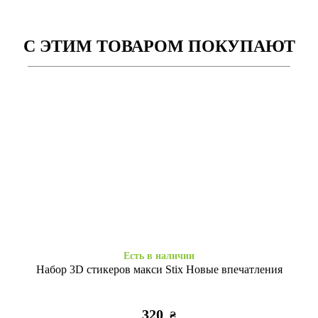
С ЭТИМ ТОВАРОМ ПОКУПАЮТ
Есть в наличии
Заканчивается
Силікон iPhone Xr Autumn
Силікон iPhone Xr Paris
Flowers
diamond
255
255
₴
₴
Есть в наличии
Набор 3D стикеров макси Stix Новые впечатления
320
₴