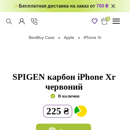
Бесплатная доставка на заказ от
700 ₴
0
Toggle
navigati
BestBuy Case
Apple
iPhone Xr
SPIGEN карбон iPhone Xr
червоний
В наличии
225
₴