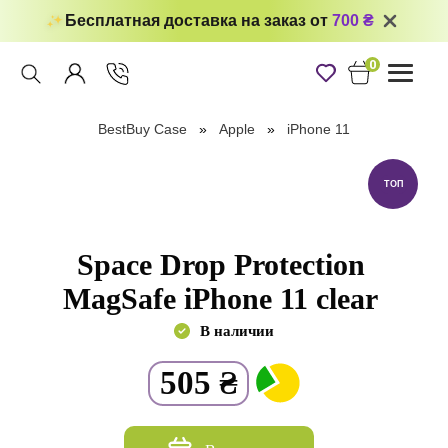
Бесплатная доставка на заказ от
700 ₴
0
Toggle
navigati
BestBuy Case
Apple
iPhone 11
ТОП
Space Drop Protection
MagSafe iPhone 11 clear
В наличии
505
₴