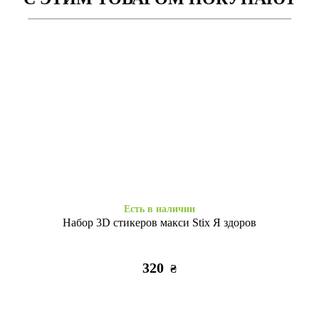
Есть в наличии
Есть в наличии
Силікон Baseus iPhone 11
Силікон IMD iPhone 11 tropic
clear
sunset
325
255
₴
₴
Есть в наличии
Набор 3D стикеров макси Stix Я здоров
320
₴