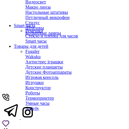
Видеосвет
Макро линза
Настольные штативы
Петличный микрофон
Стилус
Smart часы
Штативы
Ремешки
Кольцевые лампы
Стекло и пленка для часов
Smart часы
Товары для детей
Fuggler
Wakuku
Антистрес іграшки
Детские планшеты
Детские Фотоаппараты
Игровая консоль
Игрушки
Конструктор
Роботы
Термопринтер
Умные часы
Лабубу