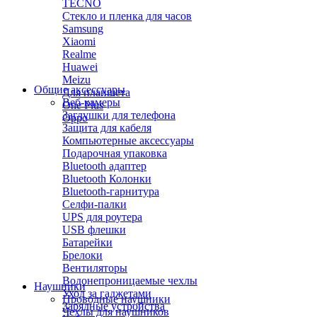
TECNO
Стекло и пленка для часов
Samsung
Xiaomi
Realme
Huawei
Meizu
Общие аксессуары
Для планшета
Веб-камеры
One Plus
Заглушки для телефона
Oppo
Защита для кабеля
Компьютерные аксессуары
Подарочная упаковка
Bluetooth адаптер
Bluetooth Колонки
Bluetooth-гарнитура
Селфи-палки
UPS для роутера
USB флешки
Батарейки
Брелоки
Вентиляторы
Водонепроницаемые чехлы
Наушники
Уход за гаджетами
Проводные наушники
Зарядные устройства
Чехлы для наушников