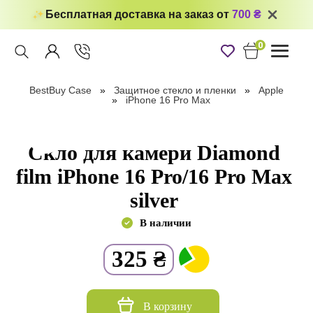
Бесплатная доставка на заказ от
700 ₴
0
Toggle
navigati
BestBuy Case
Защитное стекло и пленки
Apple
iPhone 16 Pro Max
Скло для камери Diamond
film iPhone 16 Pro/16 Pro Max
silver
В наличии
325
₴
В корзину