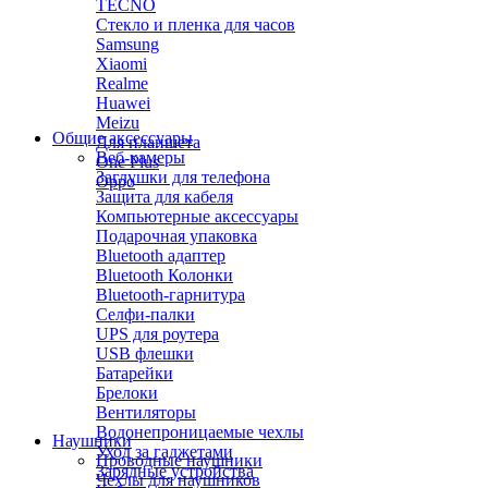
TECNO
Стекло и пленка для часов
Samsung
Xiaomi
Realme
Huawei
Meizu
Общие аксессуары
Для планшета
Веб-камеры
One Plus
Заглушки для телефона
Oppo
Защита для кабеля
Компьютерные аксессуары
Подарочная упаковка
Bluetooth адаптер
Bluetooth Колонки
Bluetooth-гарнитура
Селфи-палки
UPS для роутера
USB флешки
Батарейки
Брелоки
Вентиляторы
Водонепроницаемые чехлы
Наушники
Уход за гаджетами
Проводные наушники
Зарядные устройства
Чехлы для наушников