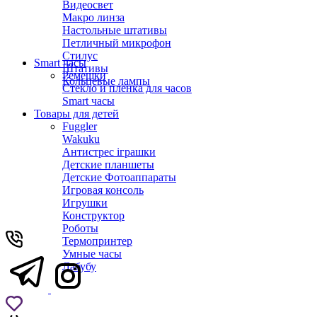
Видеосвет
Макро линза
Настольные штативы
Петличный микрофон
Стилус
Smart часы
Штативы
Ремешки
Кольцевые лампы
Стекло и пленка для часов
Smart часы
Товары для детей
Fuggler
Wakuku
Антистрес іграшки
Детские планшеты
Детские Фотоаппараты
Игровая консоль
Игрушки
Конструктор
Роботы
Термопринтер
Умные часы
Лабубу