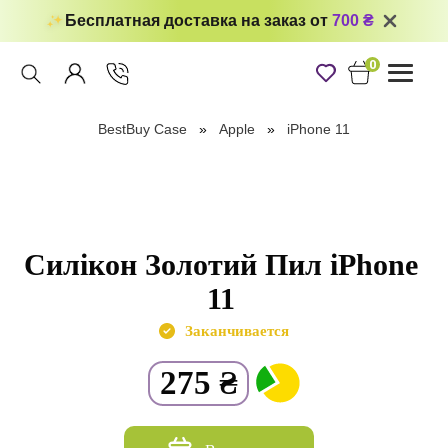
Бесплатная доставка на заказ от
700 ₴
0
Toggle
navigati
BestBuy Case
Apple
iPhone 11
Силікон Золотий Пил iPhone
11
Заканчивается
275
₴