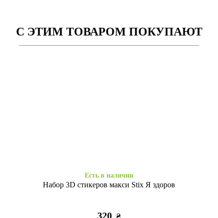
С ЭТИМ ТОВАРОМ ПОКУПАЮТ
Есть в наличии
Есть в наличии
MraMor iPhone 11 Черно-
Силікон Baseus iPhone 11
белый
clear
255
325
₴
₴
Есть в наличии
Набор 3D стикеров макси Stix Я здоров
320
₴