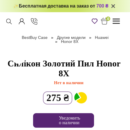
Бесплатная доставка на заказ от
700 ₴
0
Toggle
navigati
BestBuy Case
Другие модели
Huawei
Honor 8X
Силікон Золотий Пил Honor
8X
Нет в наличии
275
₴
Уведомить
о наличии