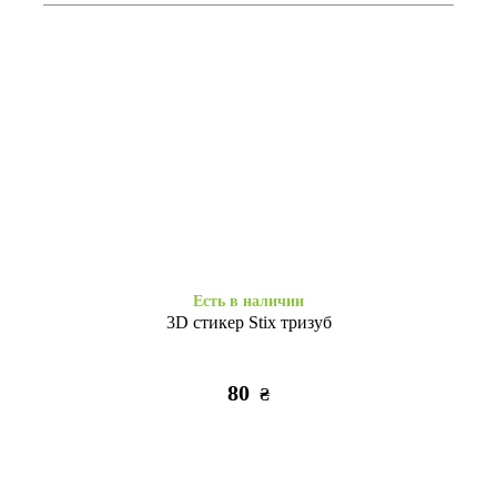
Нет в наличии
Нет в наличии
SPIGEN карбон Honor 8X
SPIGEN карбон Honor 8X
синий
черный
215
215
₴
₴
Есть в наличии
3D стикер Stix тризуб
80
₴