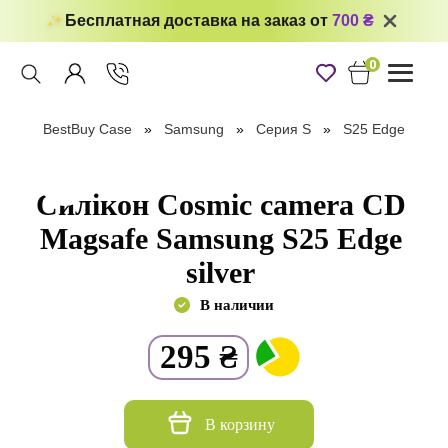
Бесплатная доставка на заказ от
700 ₴
0
Toggle
navigati
BestBuy Case
Samsung
Серия S
S25 Edge
Силікон Cosmic camera CD
Magsafe Samsung S25 Edge
silver
В наличии
295
₴
В корзину