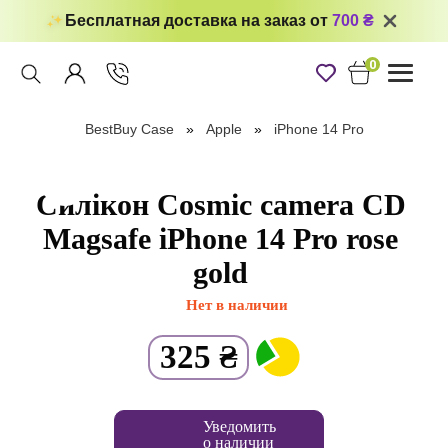
Бесплатная доставка на заказ от
700 ₴
0
Toggle
navigati
BestBuy Case
Apple
iPhone 14 Pro
Силікон Cosmic camera CD
Magsafe iPhone 14 Pro rose
gold
Нет в наличии
325
₴
Уведомить
о наличии