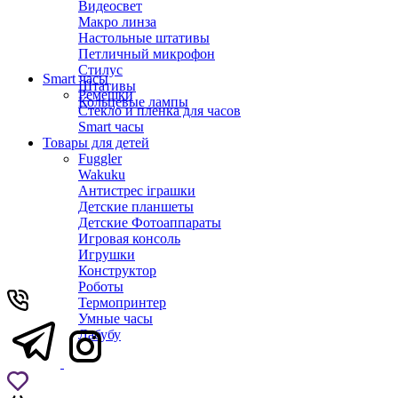
Видеосвет
Макро линза
Настольные штативы
Петличный микрофон
Стилус
Smart часы
Штативы
Ремешки
Кольцевые лампы
Стекло и пленка для часов
Smart часы
Товары для детей
Fuggler
Wakuku
Антистрес іграшки
Детские планшеты
Детские Фотоаппараты
Игровая консоль
Игрушки
Конструктор
Роботы
Термопринтер
Умные часы
Лабубу