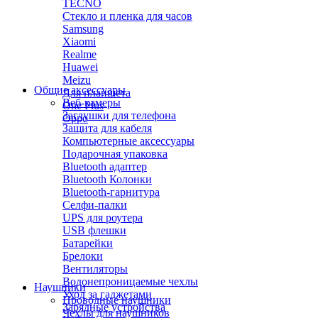
TECNO
Стекло и пленка для часов
Samsung
Xiaomi
Realme
Huawei
Meizu
Общие аксессуары
Для планшета
Веб-камеры
One Plus
Заглушки для телефона
Oppo
Защита для кабеля
Компьютерные аксессуары
Подарочная упаковка
Bluetooth адаптер
Bluetooth Колонки
Bluetooth-гарнитура
Селфи-палки
UPS для роутера
USB флешки
Батарейки
Брелоки
Вентиляторы
Водонепроницаемые чехлы
Наушники
Уход за гаджетами
Проводные наушники
Зарядные устройства
Чехлы для наушников