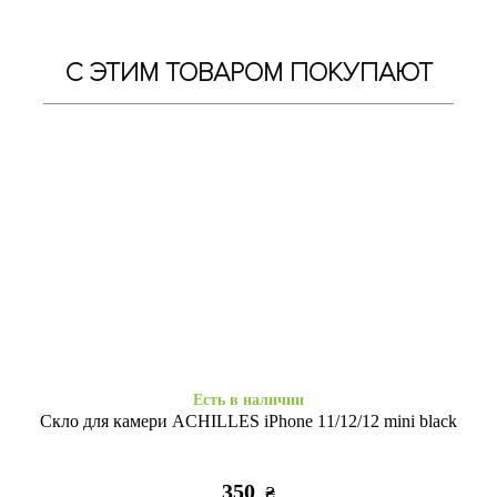
С ЭТИМ ТОВАРОМ ПОКУПАЮТ
Есть в наличии
Есть в наличии
MraMor iPhone 11 Черно-
Силікон Baseus iPhone 11
белый
clear
255
325
₴
₴
Есть в наличии
Скло для камери ACHILLES iPhone 11/12/12 mini black
350
₴