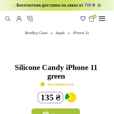
Бесплатная доставка на заказ от
700 ₴
0
Toggle
navigati
BestBuy Case
Apple
iPhone 11
Silicone Candy iPhone 11
green
Заканчивается
135
₴