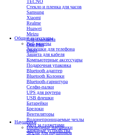
TECNO
Стекло и пленка для часов
Samsung
Xiaomi
Realme
Huawei
Meizu
Общие аксессуары
Для планшета
Веб-камеры
One Plus
Заглушки для телефона
Oppo
Защита для кабеля
Компьютерные аксессуары
Подарочная упаковка
Bluetooth адаптер
Bluetooth Колонки
Bluetooth-гарнитура
Селфи-палки
UPS для роутера
USB флешки
Батарейки
Брелоки
Вентиляторы
Водонепроницаемые чехлы
Наушники
Уход за гаджетами
Проводные наушники
Зарядные устройства
Чехлы для наушников