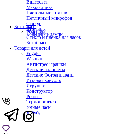
Видеосвет
Макро линза
Настольные штативы
Петличный микрофон
Стилус
Smart часы
Штативы
Ремешки
Кольцевые лампы
Стекло и пленка для часов
Smart часы
Товары для детей
Fuggler
Wakuku
Антистрес іграшки
Детские планшеты
Детские Фотоаппараты
Игровая консоль
Игрушки
Конструктор
Роботы
Термопринтер
Умные часы
Лабубу