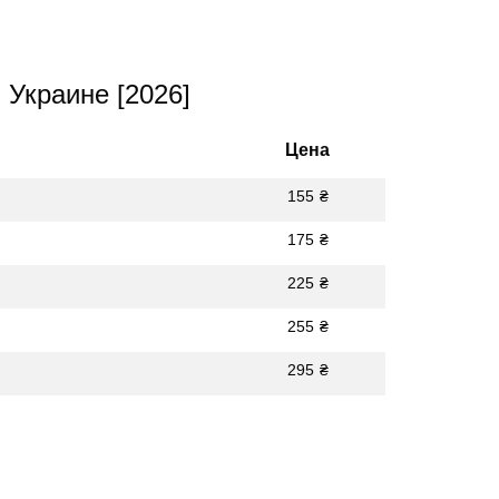
 Украине [2026]
Цена
155
₴
175
₴
225
₴
255
₴
295
₴