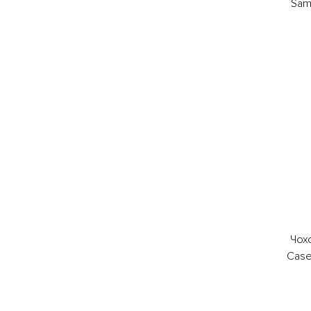
Sam
Чох
Case