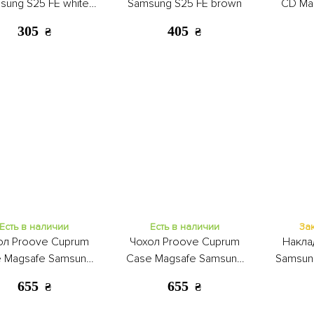
sung S25 FE white
Samsung S25 FE brown
CD Ma
butterflies
S
305
405
₴
₴
Есть в наличии
Есть в наличии
За
ол Proove Cuprum
Чохол Proove Cuprum
Накла
 Magsafe Samsung
Case Magsafe Samsung
Samsun
S25 FE white
25 FE black
655
655
₴
₴