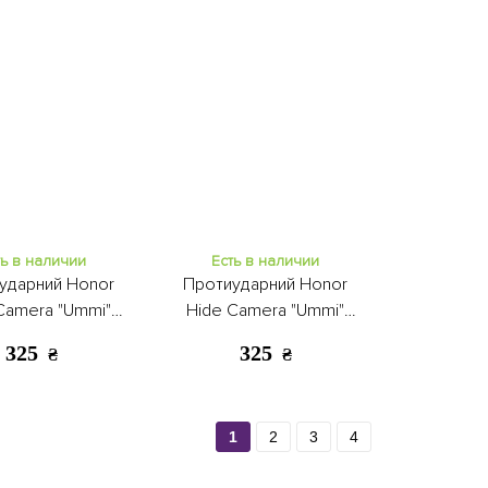
ть в наличии
Есть в наличии
ударний Honor
Протиударний Honor
Camera "Ummi"
Hide Camera "Ummi"
ng S25 FE blue
Samsung S25 FE black
325
325
₴
₴
1
2
3
4