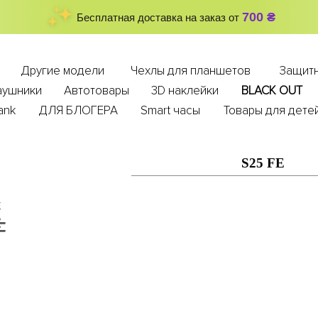
700 ₴
Бесплатная доставка на заказ от
Другие модели
Чехлы для планшетов
Защитн
аушники
Автотовары
3D наклейки
BLACK OUT
ank
ДЛЯ БЛОГЕРА
Smart часы
Товары для дете
S25 FE
E