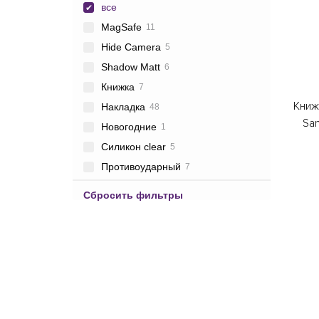
все
MagSafe
11
Hide Camera
5
Shadow Matt
6
Книжка
7
Книж
Накладка
48
Sa
Новогодние
1
Силикон clear
5
Противоударный
7
Сбросить фильтры