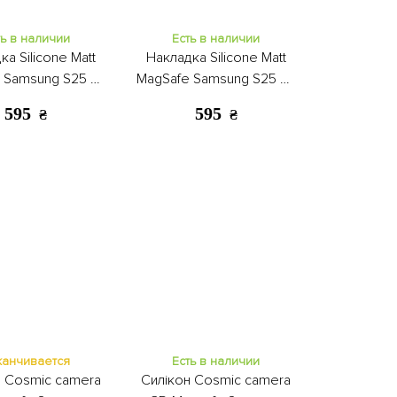
ть в наличии
Есть в наличии
ка Silicone Matt
Накладка Silicone Matt
 Samsung S25 FE
MagSafe Samsung S25 FE
orange
light blue
595
595
₴
₴
канчивается
Есть в наличии
н Cosmic camera
Силікон Cosmic camera