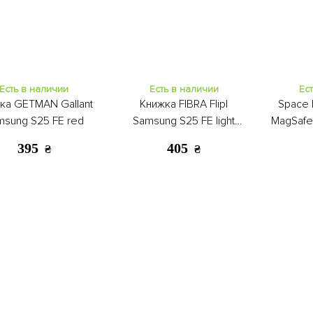
Есть в наличии
Есть в наличии
Ес
ка GETMAN Gallant
Книжка FIBRA Flipl
Space 
msung S25 FE red
Samsung S25 FE light
MagSafe
purple
395
405
₴
₴