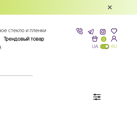
ое стекло и пленки
Трендовый товар
0
UA
RU
й