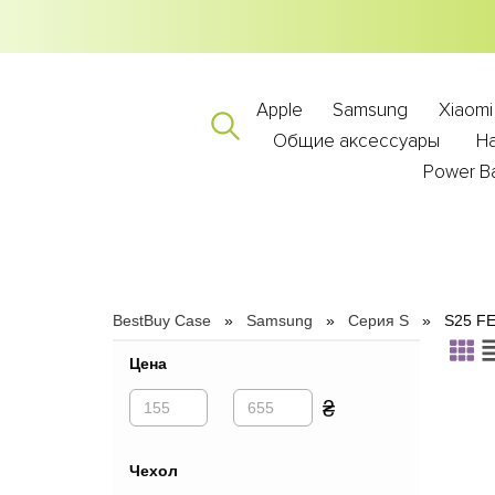
Apple
Samsung
Xiaomi
Общие аксессуары
Н
Power B
BestBuy Case
Samsung
Серия S
S25 F
Цена
₴
Чехол