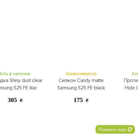
Есть в наличии
Заканчивается
Ес
дка Shiny dust clear
Силікон Candy matte
Проти
sung S25 FE lilac
Samsung S25 FE black
Hide 
Samsu
305
175
₴
₴
Показать еще