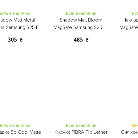
Есть в наличии
Есть в наличии
Ес
adow Matt Metal
Shadow Matt Bloom
Наклад
ons Samsung S25 FE
MagSafe Samsung S25 FE
MagSafe
pink
black
305
485
₴
₴
Есть в наличии
Есть в наличии
За
адка So Cool Matte
Книжка FIBRA Flip Lether
Силіко