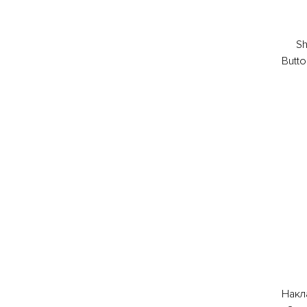
Sh
Butt
Накл