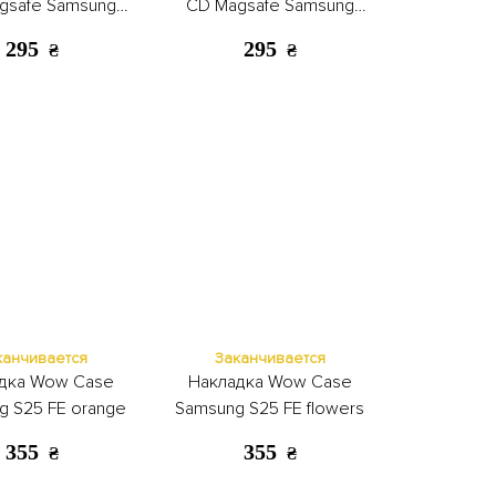
gsafe Samsung
CD Magsafe Samsung
25 FE gold
S25 FE deep purple
295
295
₴
₴
канчивается
Заканчивается
дка Wow Case
Накладка Wow Case
g S25 FE orange
Samsung S25 FE flowers
355
355
₴
₴