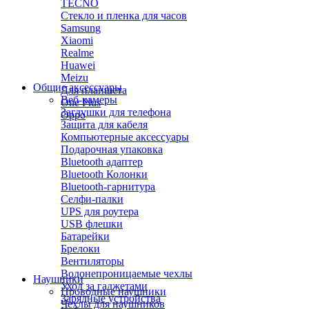
TECNO
Стекло и пленка для часов
Samsung
Xiaomi
Realme
Huawei
Meizu
Общие аксессуары
Для планшета
Веб-камеры
One Plus
Заглушки для телефона
Oppo
Защита для кабеля
Компьютерные аксессуары
Подарочная упаковка
Bluetooth адаптер
Bluetooth Колонки
Bluetooth-гарнитура
Селфи-палки
UPS для роутера
USB флешки
Батарейки
Брелоки
Вентиляторы
Водонепроницаемые чехлы
Наушники
Уход за гаджетами
Проводные наушники
Зарядные устройства
Чехлы для наушников