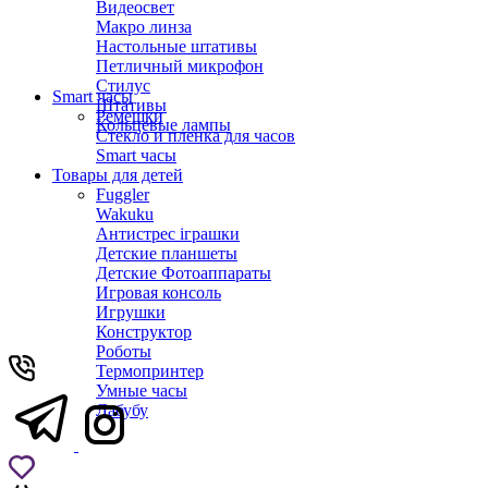
Видеосвет
Макро линза
Настольные штативы
Петличный микрофон
Стилус
Smart часы
Штативы
Ремешки
Кольцевые лампы
Стекло и пленка для часов
Smart часы
Товары для детей
Fuggler
Wakuku
Антистрес іграшки
Детские планшеты
Детские Фотоаппараты
Игровая консоль
Игрушки
Конструктор
Роботы
Термопринтер
Умные часы
Лабубу