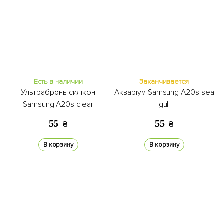
Есть в наличии
Заканчивается
Ультрабронь силікон
Акваріум Samsung A20s sea
Samsung A20s clear
gull
55
55
₴
₴
В корзину
В корзину