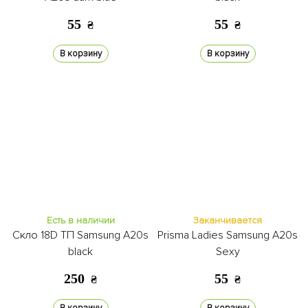
55
55
₴
₴
В корзину
В корзину
Есть в наличии
Заканчивается
Скло 18D ТП Samsung A20s
Prisma Ladies Samsung A20s
black
Sexy
250
55
₴
₴