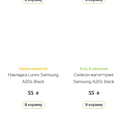
В корзину
В корзину
Заканчивается
Есть в наличии
Накладка Lurex Samsung
Силікон магніт+ринг
A20s Black
Samsung A20s black
55
55
₴
₴
В корзину
В корзину