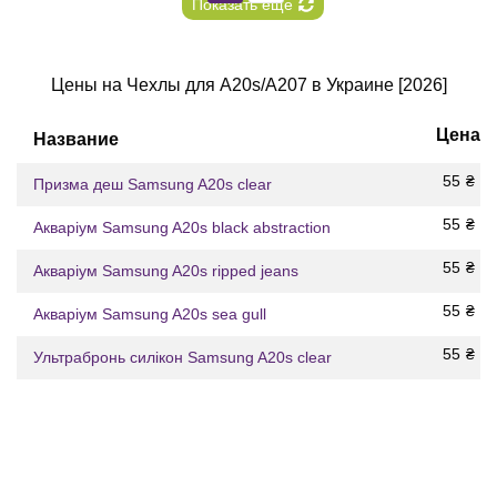
Показать еще
Цены на Чехлы для A20s/A207 в Украине [2026]
Цена
Название
55
₴
Призма деш Samsung A20s clear
55
₴
Акваріум Samsung A20s black abstraction
55
₴
Акваріум Samsung A20s ripped jeans
55
₴
Акваріум Samsung A20s sea gull
55
₴
Ультрабронь силікон Samsung A20s clear