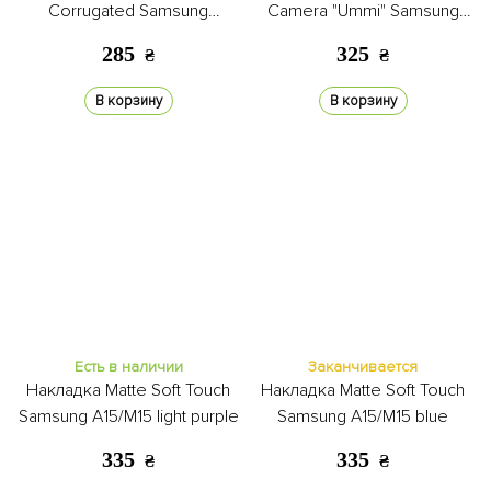
Corrugated Samsung
Camera "Ummi" Samsung
A15/M15 deep purple
A15/M15 black
285
325
₴
₴
В корзину
В корзину
Есть в наличии
Заканчивается
Накладка Matte Soft Touch
Накладка Matte Soft Touch
Samsung A15/M15 light purple
Samsung A15/M15 blue
335
335
₴
₴