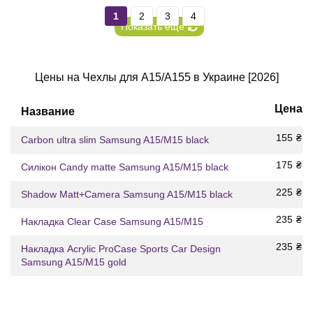
1
2
3
4
Показать еще
Цены на Чехлы для A15/A155 в Украине [2026]
Цена
Название
155
₴
Carbon ultra slim Samsung A15/M15 black
175
₴
Силікон Candy matte Samsung A15/M15 black
225
₴
Shadow Matt+Camera Samsung A15/M15 black
235
₴
Накладка Clear Case Samsung A15/M15
235
₴
Накладка Acrylic ProCase Sports Car Design
Samsung A15/M15 gold