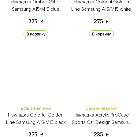
Накладка Ombre Glitter
Накладка Colorful Golden
Samsung A15/M15 blue
Line Samsung A15/M15 white
275
275
₴
₴
В корзину
В корзину
Есть в наличии
Заканчивается
Накладка Colorful Golden
Накладка Acrylic ProCase
Line Samsung A15/M15 black
Sports Car Design Samsung
A15/M15 gold
275
235
₴
₴