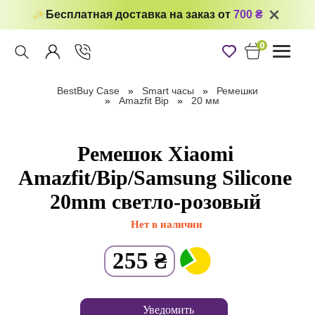
Бесплатная доставка на заказ от
700 ₴
0
Toggle
navigati
BestBuy Case
Smart часы
Ремешки
Amazfit Bip
20 мм
Ремешок Xiaomi
Amazfit/Bip/Samsung Silicone
20mm светло-розовый
Нет в наличии
255
₴
Уведомить