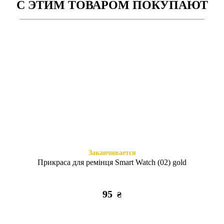
С ЭТИМ ТОВАРОМ ПОКУПАЮТ
Есть в наличии
Есть в наличии
Металлический миланский
Ремешок Sport Xiaomi
ремешок для Xiaomi
Amazfit/Bip/Samsung 20mm
Amazfit/Bip/Samsung 20 мм
мятный/темно-синий
325
255
₴
₴
черный
Заканчивается
Прикраса для ремінця Smart Watch (02) gold
95
₴