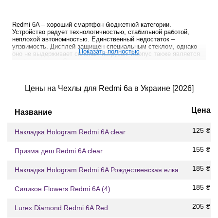
Redmi 6A – хороший смартфон бюджетной категории.
Устройство радует технологичностью, стабильной работой,
неплохой автономностью. Единственный недостаток –
уязвимость. Дисплей защищен специальным стеклом, однако
Показать полностью
оно не выдерживает сильных нагрузок. Корпус также является
слабым местом. Он выполнен из пластика, потому вполне
может треснуть от удара. Конечно, это не повод отказываться
от покупки этого смартфона. Достаточно просто использовать
чехол на Xiaomi Redmi 6A, чтобы предупредить возможные
Цены на Чехлы для Redmi 6a в Украине [2026]
неприятности.
Как выбрать чехол для телефонов
Цена
Название
Xiaomi Redmi 6A
125
₴
В Украине сопутствующие товары к смартфонам Ксиоми
Накладка Hologram Redmi 6A clear
представлены в большом ассортименте – продукция китайского
бренда популярна. Можно купить защитные кейсы разного типа:
155
₴
Призма деш Redmi 6A clear
● Бампер. Вариант для тех, кому нравится дизайн
185
₴
Накладка Hologram Redmi 6A Рождественская елка
гаджета. Хотя корпус сделан из матового пластика,
ощущения дешевизны не возникает. К тому же
185
₴
Силикон Flowers Redmi 6A (4)
производитель выпускает устройство в стильном сером,
голубом, золотом и розовом оттенке. Бампер отлично
205
₴
Lurex Diamond Redmi 6A Red
амортизирует, но бессилен против механических
воздействий. Рекомендуется дополнять его стеклом,