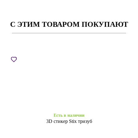
С ЭТИМ ТОВАРОМ ПОКУПАЮТ
Заканчивается
Есть в наличии
Книжка Gel Huawei P40 Lite
Силікон Золотий Пил Huawei
E Black
P40 Lite E
179
149
₴
₴
Есть в наличии
3D стикер Stix тризуб