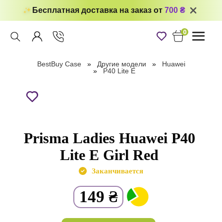
Бесплатная доставка на заказ от
700 ₴
0
Toggle
navigati
BestBuy Case
Другие модели
Huawei
P40 Lite E
Prisma Ladies Huawei P40
Lite E Girl Red
Заканчивается
149
₴