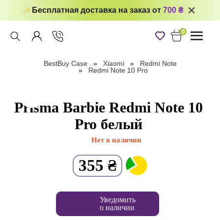
Бесплатная доставка на заказ от
700 ₴
0
Toggle
navigati
BestBuy Case
Xiaomi
Redmi Note
Redmi Note 10 Pro
Prisma Barbie Redmi Note 10
Pro белый
Нет в наличии
355
₴
Уведомить
о наличии