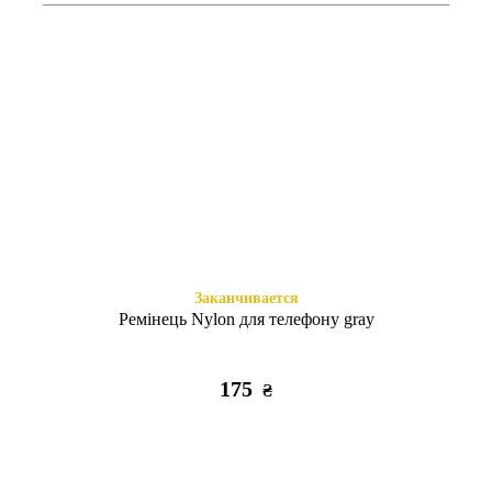
Есть в наличии
Есть в наличии
Книжка Aspor Redmi Note 10
Книжка Aspor Redmi Note 10
Pro black
Pro red
295
295
₴
₴
Заканчивается
Ремінець Nylon для телефону gray
175
₴