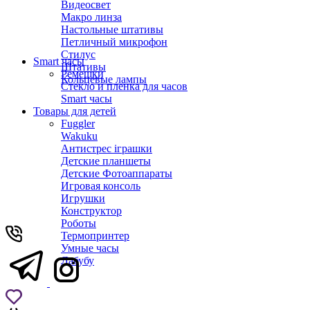
Видеосвет
Макро линза
Настольные штативы
Петличный микрофон
Стилус
Smart часы
Штативы
Ремешки
Кольцевые лампы
Стекло и пленка для часов
Smart часы
Товары для детей
Fuggler
Wakuku
Антистрес іграшки
Детские планшеты
Детские Фотоаппараты
Игровая консоль
Игрушки
Конструктор
Роботы
Термопринтер
Умные часы
Лабубу