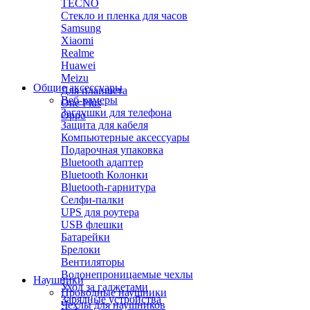
TECNO
Стекло и пленка для часов
Samsung
Xiaomi
Realme
Huawei
Meizu
Общие аксессуары
Для планшета
Веб-камеры
One Plus
Заглушки для телефона
Oppo
Защита для кабеля
Компьютерные аксессуары
Подарочная упаковка
Bluetooth адаптер
Bluetooth Колонки
Bluetooth-гарнитура
Селфи-палки
UPS для роутера
USB флешки
Батарейки
Брелоки
Вентиляторы
Водонепроницаемые чехлы
Наушники
Уход за гаджетами
Проводные наушники
Зарядные устройства
Чехлы для наушников