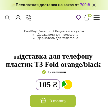
Бесплатная доставка на заказ от
700 ₴
0
Toggle
navigati
BestBuy Case
Общие аксессуары
Держатели для телефона
Держатель для телефона
Підставка для телефону
пластик T3 Fold orange/black
В наличии
105
₴
В корзину