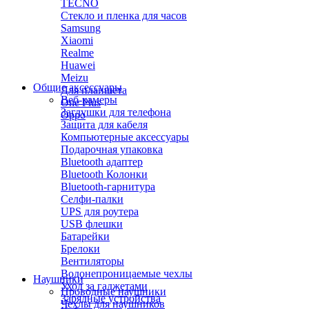
TECNO
Стекло и пленка для часов
Samsung
Xiaomi
Realme
Huawei
Meizu
Общие аксессуары
Для планшета
Веб-камеры
One Plus
Заглушки для телефона
Oppo
Защита для кабеля
Компьютерные аксессуары
Подарочная упаковка
Bluetooth адаптер
Bluetooth Колонки
Bluetooth-гарнитура
Селфи-палки
UPS для роутера
USB флешки
Батарейки
Брелоки
Вентиляторы
Водонепроницаемые чехлы
Наушники
Уход за гаджетами
Проводные наушники
Зарядные устройства
Чехлы для наушников