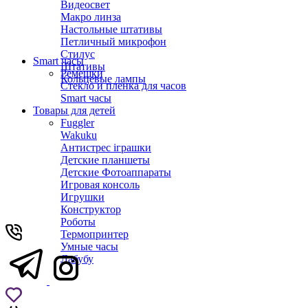
Видеосвет
Макро линза
Настольные штативы
Петличный микрофон
Стилус
Smart часы
Штативы
Ремешки
Кольцевые лампы
Стекло и пленка для часов
Smart часы
Товары для детей
Fuggler
Wakuku
Антистрес іграшки
Детские планшеты
Детские Фотоаппараты
Игровая консоль
Игрушки
Конструктор
Роботы
Термопринтер
Умные часы
Лабубу