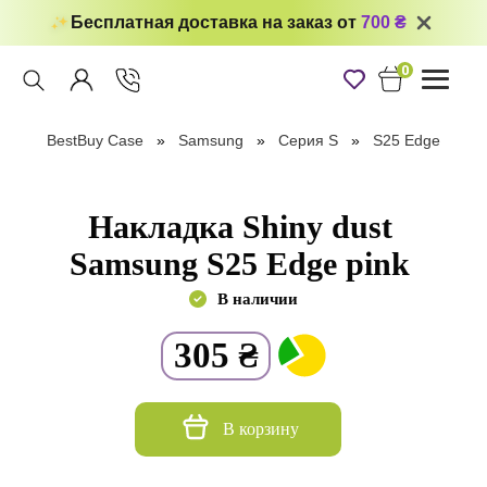
Бесплатная доставка на заказ от
700 ₴
0
Toggle
navigati
BestBuy Case
Samsung
Серия S
S25 Edge
Накладка Shiny dust
Samsung S25 Edge pink
В наличии
305
₴
В корзину