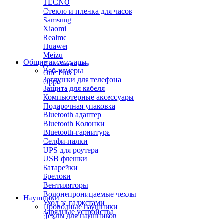
TECNO
Стекло и пленка для часов
Samsung
Xiaomi
Realme
Huawei
Meizu
Общие аксессуары
Для планшета
Веб-камеры
One Plus
Заглушки для телефона
Oppo
Защита для кабеля
Компьютерные аксессуары
Подарочная упаковка
Bluetooth адаптер
Bluetooth Колонки
Bluetooth-гарнитура
Селфи-палки
UPS для роутера
USB флешки
Батарейки
Брелоки
Вентиляторы
Водонепроницаемые чехлы
Наушники
Уход за гаджетами
Проводные наушники
Зарядные устройства
Чехлы для наушников