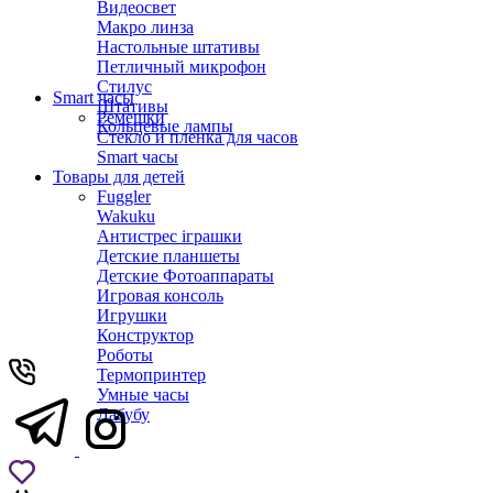
Видеосвет
Макро линза
Настольные штативы
Петличный микрофон
Стилус
Smart часы
Штативы
Ремешки
Кольцевые лампы
Стекло и пленка для часов
Smart часы
Товары для детей
Fuggler
Wakuku
Антистрес іграшки
Детские планшеты
Детские Фотоаппараты
Игровая консоль
Игрушки
Конструктор
Роботы
Термопринтер
Умные часы
Лабубу