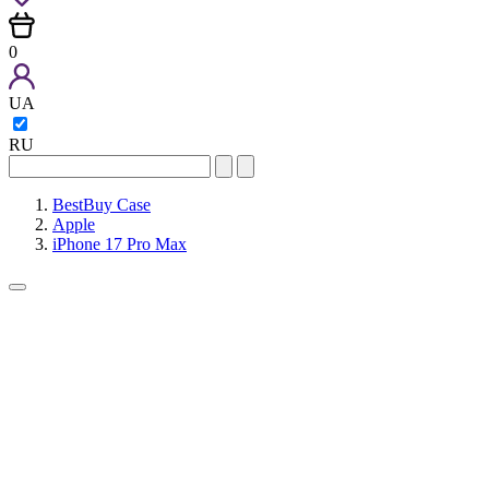
0
UA
RU
BestBuy Case
Apple
iPhone 17 Pro Max