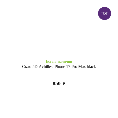
ТОП
Есть в наличии
Заканчивается
Ультрабронь силікон iPhone
Накладка Color Glitter iPhone
17 Pro Max clear
17 Pro Max black
255
295
₴
₴
Есть в наличии
Скло 5D Achilles iPhone 17 Pro Max black
850
₴
Заканчивается
Заканчивается
Накладка Color Glitter iPhone
Накладка Color Glitter iPhone