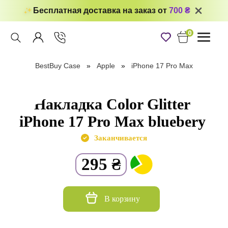
Бесплатная доставка на заказ от
700 ₴
0
Toggle
navigati
BestBuy Case
Apple
iPhone 17 Pro Max
Накладка Color Glitter
iPhone 17 Pro Max bluebery
Заканчивается
295
₴
В корзину