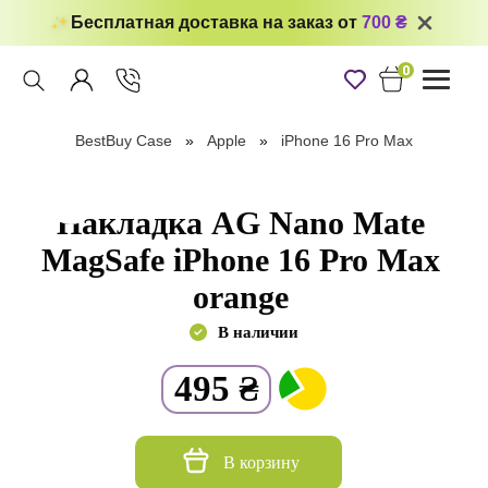
Бесплатная доставка на заказ от
700 ₴
0
Toggle
navigati
BestBuy Case
Apple
iPhone 16 Pro Max
Накладка AG Nano Mate
MagSafe iPhone 16 Pro Max
orange
В наличии
495
₴
В корзину