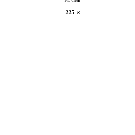
FE clear
225
₴
Заканчивается
Есть в 
3D стикер Stix мем черный пес
3
80
₴