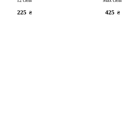
12 clear
Max clear
225
425
₴
₴
наличии
D стикер Stix милый Стич
80
₴