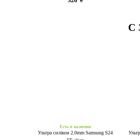
320
₴
С
Заканчивается
Есть в 
Набор 3D стикеров макси Tattooska
3D 
Go girl
250
₴
Есть в наличии
Ультра силікон 2.0mm Samsung S24
Ульт