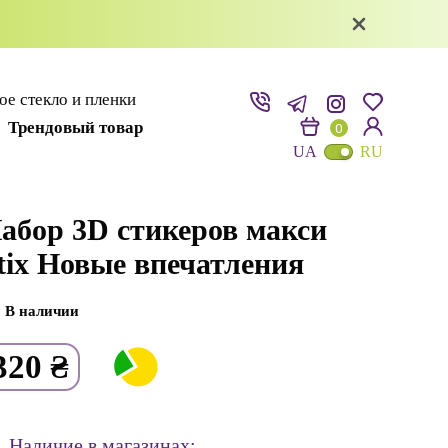
е стекло и пленки
Трендовый товар
0
UA
RU
абор 3D стикеров макси
tix Новые впечатления
В наличии
320
₴
Наличие в магазинах: