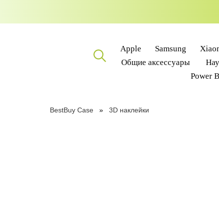
Apple
Samsung
Xiao
Общие аксессуары
На
Power 
BestBuy Case
3D наклейки