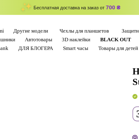
700 ₴
Бесплатная доставка на заказ от
mi
Другие модели
Чехлы для планшетов
Защитно
ушники
Автотовары
3D наклейки
BLACK OUT
Bank
ДЛЯ БЛОГЕРА
Smart часы
Товары для детей
Н
S