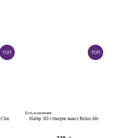
ТОП
ТОП
Есть в наличии
 Chic
Набір 3D стікерів максі Relax life