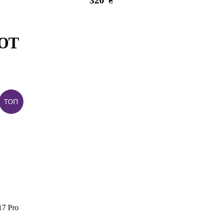
320
₴
ЮТ
ТОП
Есть в наличии
дечками
3D стикер Stix Kimetsu no Yaiba
80
₴
17 Pro