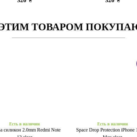
320
320
₴
₴
 ЭТИМ ТОВАРОМ ПОКУПА
наличии
Есть в наличии
стикер Stix Paw patrol Chase
3D стикер Stix мем кот с сер
80
80
₴
₴
Есть в наличии
Есть в наличии
ра силикон 2.0mm Redmi Note
Space Drop Protection iPhone 