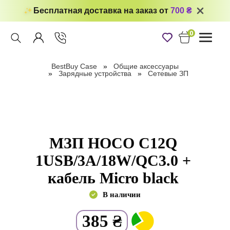
Бесплатная доставка на заказ от
700 ₴
0
Toggle
navigati
BestBuy Case
Общие аксессуары
Зарядные устройства
Сетевые ЗП
МЗП HOCO C12Q
1USB/3A/18W/QC3.0 +
кабель Micro black
В наличии
385
₴