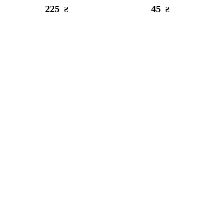
225
45
₴
₴
Есть в наличии
Есть в наличии
МЗП Блочок Iphone AAA
МЗП HOCO C73A Glorious
2USB/2,4A + кабель Lightning
white
375
265
₴
₴