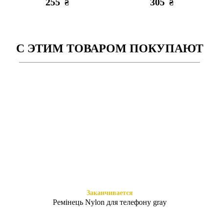
255
305
₴
₴
С ЭТИМ ТОВАРОМ ПОКУПАЮТ
Есть в наличии
Заканчивается
Книжка Aspor Poco X3/X3
Книжка Aspor Poco X3/X3
Pro Black
Pro D-Blue
295
295
₴
₴
Заканчивается
Ремінець Nylon для телефону gray