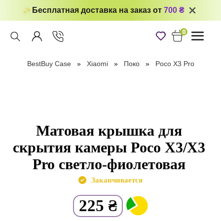
Бесплатная доставка на заказ от
700 ₴
0
Toggle
navigati
BestBuy Case
Xiaomi
Поко
Poco X3 Pro
Матовая крышка для
скрытия камеры Poco X3/X3
Pro светло-фиолетовая
Заканчивается
225
₴