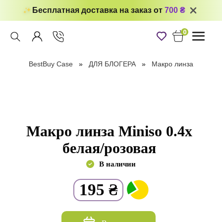
Бесплатная доставка на заказ от
700 ₴
0
Toggle
navigati
BestBuy Case
ДЛЯ БЛОГЕРА
Макро линза
Макро линза Miniso 0.4x
белая/розовая
В наличии
195
₴