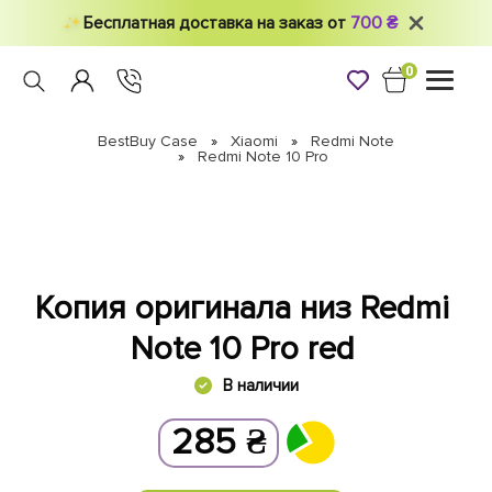
Бесплатная доставка на заказ от
700 ₴
0
Toggle
navigati
BestBuy Case
Xiaomi
Redmi Note
Redmi Note 10 Pro
Копия оригинала низ Redmi
Note 10 Pro red
В наличии
285
₴