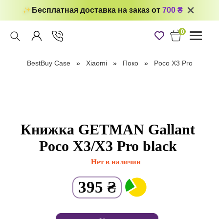
Бесплатная доставка на заказ от
700 ₴
0
Toggle
navigati
BestBuy Case
Xiaomi
Поко
Poco X3 Pro
Книжка GETMAN Gallant
Poco X3/X3 Pro black
Нет в наличии
395
₴