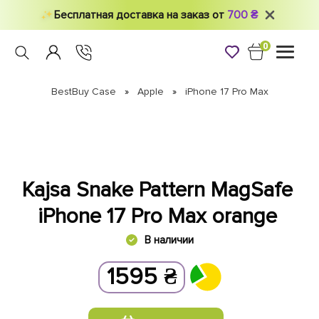
Бесплатная доставка на заказ от
700 ₴
0
Toggle
navigati
BestBuy Case
Apple
iPhone 17 Pro Max
Kajsa Snake Pattern MagSafe
iPhone 17 Pro Max orange
В наличии
1595
₴