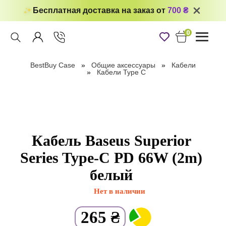
Бесплатная доставка на заказ от
700 ₴
0
Toggle
navigati
BestBuy Case
Общие аксессуары
Кабели
Кабели Type C
Кабель Baseus Superior
Series Type-C PD 66W (2m)
белый
Нет в наличии
265
₴