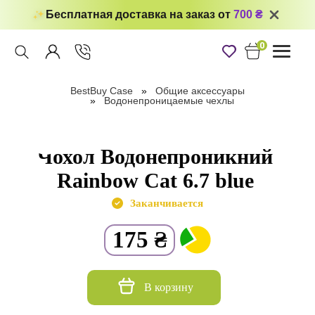
Бесплатная доставка на заказ от
700 ₴
0
Toggle
navigati
BestBuy Case
Общие аксессуары
Водонепроницаемые чехлы
Чохол Водонепроникний
Rainbow Cat 6.7 blue
Заканчивается
175
₴
В корзину