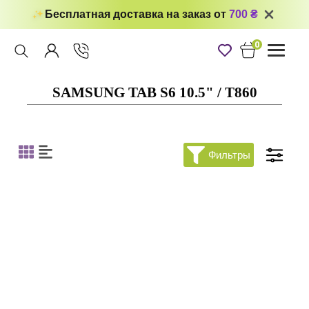
Бесплатная доставка на заказ от
700 ₴
0
Toggle
navigati
SAMSUNG TAB S6 10.5" / T860
Фильтры