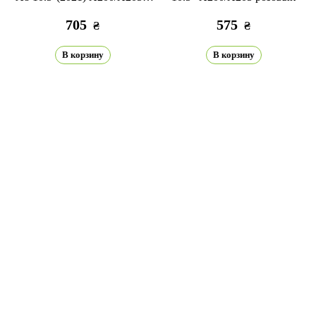
креплением для стилуса
705
575
₴
₴
pudra
В корзину
В корзину