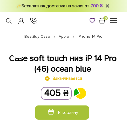
Бесплатная доставка на заказ от
700 ₴
0
Toggle
navigati
BestBuy Case
Apple
iPhone 14 Pro
Case soft touch низ iP 14 Pro
(46) ocean blue
Заканчивается
405
₴
В корзину