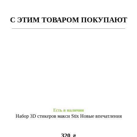
С ЭТИМ ТОВАРОМ ПОКУПАЮТ
Есть в наличии
Заканчивается
Силікон iPhone Xr Autumn
Силікон iPhone Xr Paris
Flowers
diamond
255
255
₴
₴
Есть в наличии
Набор 3D стикеров макси Stix Новые впечатления
320
₴