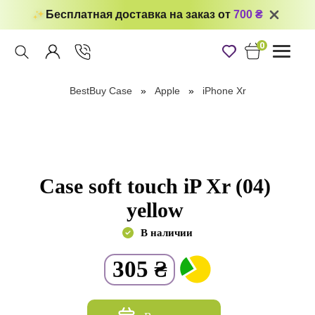
Бесплатная доставка на заказ от
700 ₴
0
Toggle
navigati
BestBuy Case
Apple
iPhone Xr
Case soft touch iP Xr (04)
yellow
В наличии
305
₴