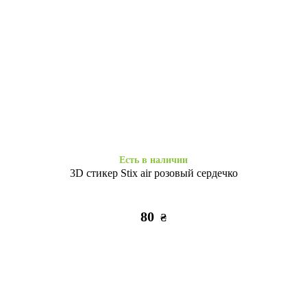
Есть в наличии
Есть в наличии
Space Drop Protection
Case soft touch Camera iP 14
Motivation iPhone 14 Pro clear
Pro (60) party green
355
405
₴
₴
Есть в наличии
3D стикер Stix air розовый сердечко
80
₴
Заканчивается
Есть в наличии
WAVE Full Silicone Nprint
Накладка Nprint Holographic