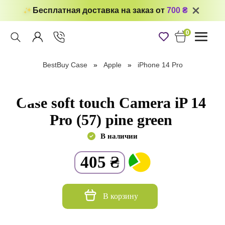
Бесплатная доставка на заказ от
700 ₴
0
Toggle
navigati
BestBuy Case
Apple
iPhone 14 Pro
Case soft touch Camera iP 14
Pro (57) pine green
В наличии
405
₴
В корзину