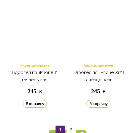
Заканчивается
Заканчивается
Гідрогел.пл. iPhone 11
Гідрогел.пл. iPhone Xr/11
глянець зад
глянець повн
245
245
₴
₴
В корзину
В корзину
1
2