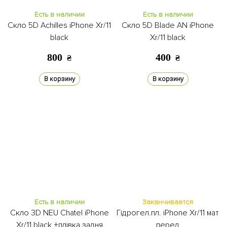
Есть в наличии
Есть в наличии
Скло 5D Achilles iPhone Xr/11
Скло 5D Blade AN iPhone
black
Xr/11 black
800
400
₴
₴
В корзину
В корзину
Есть в наличии
Заканчивается
Скло 3D NEU Chatel iPhone
Гідрогел.пл. iPhone Xr/11 мат
Xr/11 black +плівка задня
перед